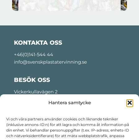
KONTAKTA OSS
+46(0)141-544 44
info@svenskplastatervinning.se
BESÖK OSS
Vickerkullavägen 2
Motala, Sweden
Hantera samtycke
Tider för lastning och lossning:
Måndag- torsdag: 06:00 – 22:30
Vi och våra partners använder cookies och liknande tekniker
(inklusive annons-ID:n) för att lagra och komma åt information på
Fredag: 06:00 – 14:30
din enhet. Vi behandlar personuppgifter (t.ex. IP-adress, enhets-ID
Telefon kvällstid:
+46 76 799 99 16
och nätverksidentifierare) för att mäta webbplatstrafik, anpassa