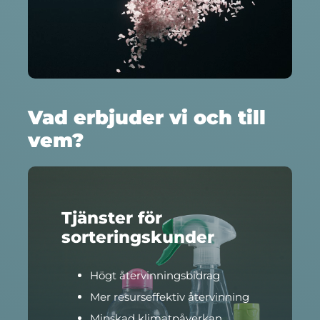
Vad erbjuder vi och till
vem?
Tjänster för
sorteringskunder
Högt återvinningsbidrag
Mer resurseffektiv återvinning
Minskad klimatpåverkan