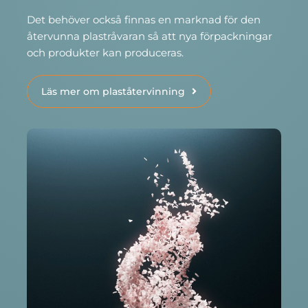
Det behöver också finnas en marknad för den
återvunna plastråvaran så att nya förpackningar
och produkter kan produceras.
Läs mer om plaståtervinning