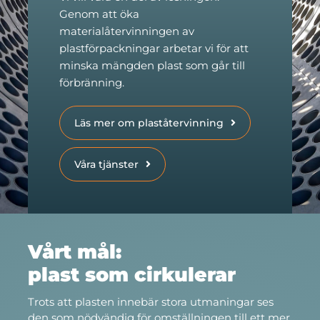
Genom att öka
materialåtervinningen av
plastförpackningar arbetar vi för att
minska mängden plast som går till
förbränning.
Läs mer om plaståtervinning
Våra tjänster
Vårt mål:
plast som cirkulerar
Trots att plasten innebär stora utmaningar ses
den som nödvändig för omställningen till ett mer