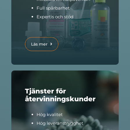
Full spårbarhet
Expertis och stöd
Läs mer
Tjänster för
återvinningskunder
Hög kvalitet
Hög leveranstrygghet