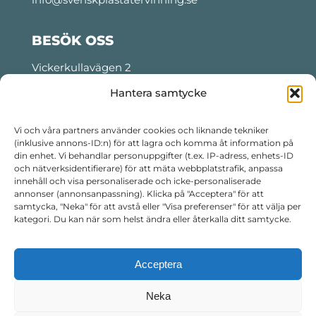
BESÖK OSS
Vickerkullavägen 2
Motala, Sweden
Hantera samtycke
Tider för lastning och lossning:
Måndag- torsdag: 06:00 – 22:30
Vi och våra partners använder cookies och liknande tekniker
(inklusive annons-ID:n) för att lagra och komma åt information på
Fredag: 06:00 – 14:30
din enhet. Vi behandlar personuppgifter (t.ex. IP-adress, enhets-ID
Telefon kvällstid:
+46 76 799 99 16
och nätverksidentifierare) för att mäta webbplatstrafik, anpassa
innehåll och visa personaliserade och icke-personaliserade
annonser (annonsanpassning). Klicka på "Acceptera" för att
FÖLJ OSS
samtycka, "Neka" för att avstå eller "Visa preferenser" för att välja per
kategori. Du kan när som helst ändra eller återkalla ditt samtycke.
Acceptera
Neka