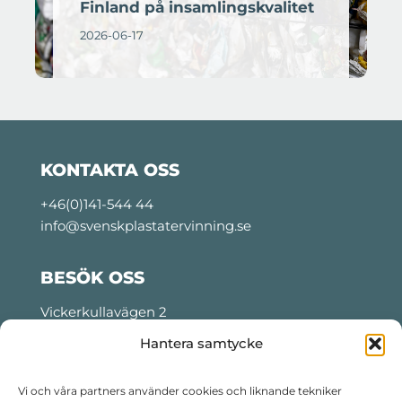
Finland på insamlingskvalitet
2026-06-17
KONTAKTA OSS
+46(0)141-544 44
info@svenskplastatervinning.se
BESÖK OSS
Vickerkullavägen 2
Motala, Sweden
Hantera samtycke
Tider för lastning och lossning:
Måndag- torsdag: 06:00 – 22:30
Vi och våra partners använder cookies och liknande tekniker