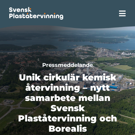
Fortsätt
till
Tog
innehållet
Navi
Hem
Site Zero
Pressmeddelande
Om plaståtervinning
Unik cirkulär kemisk
återvinning – nytt
Våra tjänster
samarbete mellan
Svensk
Opinion
Plaståtervinning och
Borealis
Hållbarhet