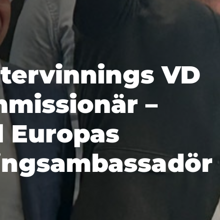
återvinnings VD
missionär –
ll Europas
ningsambassadör