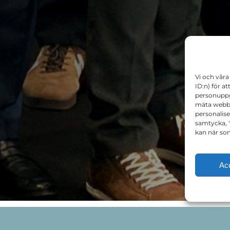
Vi och våra
ID:n) för a
personuppgi
mäta webbpl
personalise
samtycka, "N
kan när som
Ac