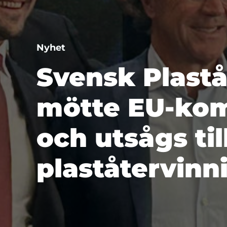
Nyhet
Svensk Plast
mötte EU-kom
och utsågs ti
plaståtervin