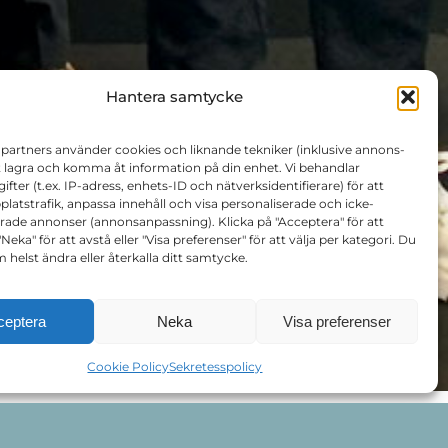
Hantera samtycke
 partners använder cookies och liknande tekniker (inklusive annons-
tt lagra och komma åt information på din enhet. Vi behandlar
fter (t.ex. IP-adress, enhets-ID och nätverksidentifierare) för att
atstrafik, anpassa innehåll och visa personaliserade och icke-
rade annonser (annonsanpassning). Klicka på "Acceptera" för att
eka" för att avstå eller "Visa preferenser" för att välja per kategori. Du
 helst ändra eller återkalla ditt samtycke.
ceptera
Neka
Visa preferenser
Cookie Policy
Sekretesspolicy