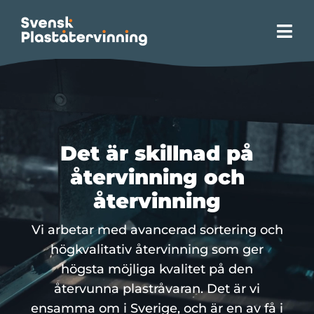
Fortsätt
till
Tog
innehållet
Navi
Hem
Site Zero
Det är skillnad på
Om plaståtervinning
återvinning och
återvinning
Våra tjänster
Vi arbetar med avancerad sortering och
högkvalitativ återvinning som ger
Opinion
högsta möjliga kvalitet på den
återvunna plastråvaran. Det är vi
Hållbarhet
ensamma om i Sverige, och är en av få i