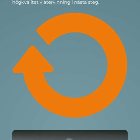
högkvalitativ återvinning i nästa steg.