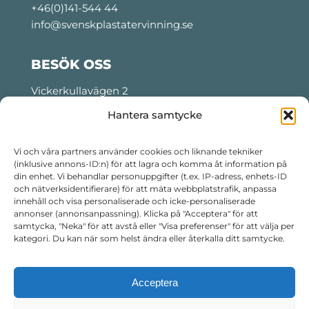
+46(0)141-544 44
info@svenskplastatervinning.se
BESÖK OSS
Vickerkullavägen 2
Motala, Sweden
Hantera samtycke
Tider för lastning och lossning:
Måndag- torsdag: 06:00 – 22:30
Vi och våra partners använder cookies och liknande tekniker
(inklusive annons-ID:n) för att lagra och komma åt information på
Fredag: 06:00 – 14:30
din enhet. Vi behandlar personuppgifter (t.ex. IP-adress, enhets-ID
Telefon kvällstid:
+46 76 799 99 16
och nätverksidentifierare) för att mäta webbplatstrafik, anpassa
innehåll och visa personaliserade och icke-personaliserade
annonser (annonsanpassning). Klicka på "Acceptera" för att
FÖLJ OSS
samtycka, "Neka" för att avstå eller "Visa preferenser" för att välja per
kategori. Du kan när som helst ändra eller återkalla ditt samtycke.
Acceptera