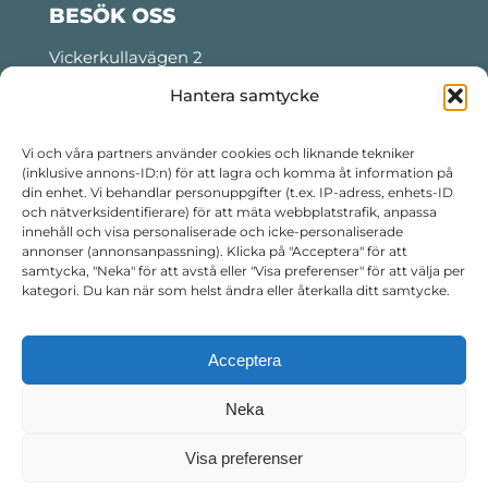
BESÖK OSS
Vickerkullavägen 2
Motala, Sweden
Hantera samtycke
Tider för lastning och lossning:
Måndag- torsdag: 06:00 – 22:30
Vi och våra partners använder cookies och liknande tekniker
(inklusive annons-ID:n) för att lagra och komma åt information på
Fredag: 06:00 – 14:30
din enhet. Vi behandlar personuppgifter (t.ex. IP-adress, enhets-ID
Telefon kvällstid:
+46 76 799 99 16
och nätverksidentifierare) för att mäta webbplatstrafik, anpassa
innehåll och visa personaliserade och icke-personaliserade
annonser (annonsanpassning). Klicka på "Acceptera" för att
FÖLJ OSS
samtycka, "Neka" för att avstå eller "Visa preferenser" för att välja per
kategori. Du kan när som helst ändra eller återkalla ditt samtycke.
Acceptera
Neka
Visa preferenser