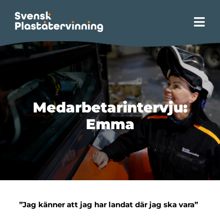
Fortsätt
till
Tog
innehållet
Navi
Hem
Site Zero
Medarbetarintervju:
Om plaståtervinning
Emma
Våra tjänster
Opinion
”Jag känner att jag har landat där jag ska vara”
Hållbarhet