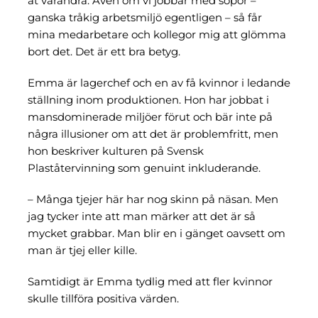
åt varandra. Även om vi jobbar med sopor –
ganska tråkig arbetsmiljö egentligen – så får
mina medarbetare och kollegor mig att glömma
bort det. Det är ett bra betyg.
Emma är lagerchef och en av få kvinnor i ledande
ställning inom produktionen. Hon har jobbat i
mansdominerade miljöer förut och bär inte på
några illusioner om att det är problemfritt, men
hon beskriver kulturen på Svensk
Plaståtervinning som genuint inkluderande.
– Många tjejer här har nog skinn på näsan. Men
jag tycker inte att man märker att det är så
mycket grabbar. Man blir en i gänget oavsett om
man är tjej eller kille.
Samtidigt är Emma tydlig med att fler kvinnor
skulle tillföra positiva värden.