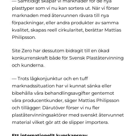
— Samtidigt skapar vi marknader för de nya
plasttyper som vi nu kan sortera ut. När vi förser
marknaden med återvunnen råvara till nya
förpackningar, eller andra produkter av samma
kvalitet, skapas reell cirkularitet, berättar Mattias
Philipsson.
Site Zero har dessutom bidragit till en ökad
konkurrenskraft både för Svensk Plaståtervinning
och kunderna.
— Trots lågkonjunktur och en tuff
marknadssituation har vi kunnat sänka eller
bibehålla våra behandlingsavgifter gentemot
våra producentkunder, säger Mattias Philipsson
och tillägger: Därutöver förser vi nu fler
plaståtervinningsaktörer med svenskt återvunnet
material vilket gör att de slipper importera.
Ett internationellt kunskapsnav