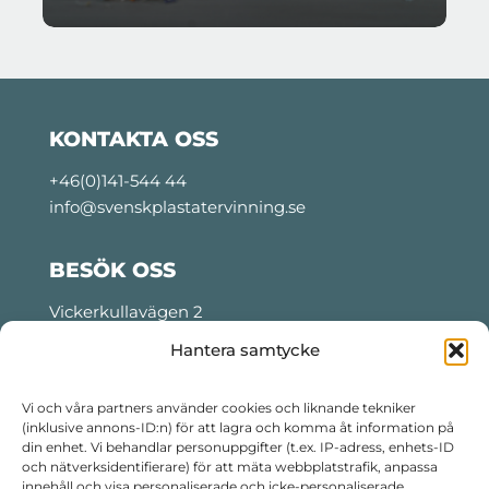
KONTAKTA OSS
+46(0)141-544 44
info@svenskplastatervinning.se
BESÖK OSS
Vickerkullavägen 2
Motala, Sweden
Hantera samtycke
Tider för lastning och lossning:
Måndag- torsdag: 06:00 – 22:30
Vi och våra partners använder cookies och liknande tekniker
(inklusive annons-ID:n) för att lagra och komma åt information på
Fredag: 06:00 – 14:30
din enhet. Vi behandlar personuppgifter (t.ex. IP-adress, enhets-ID
Telefon kvällstid:
+46 76 799 99 16
och nätverksidentifierare) för att mäta webbplatstrafik, anpassa
innehåll och visa personaliserade och icke-personaliserade